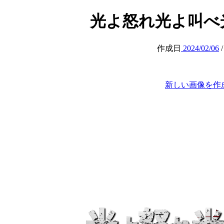
光よ怒れ光よ叫べ光よ戦え
作成日
2024/02/06
新しい画像を作