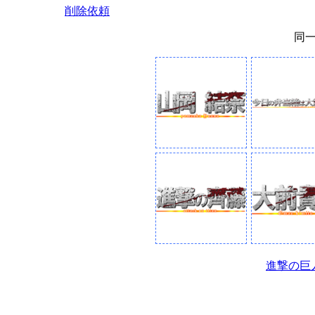
削除依頼
同
進撃の巨