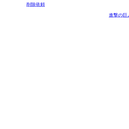
削除依頼
進撃の巨