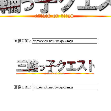
画像URL:
画像URL: