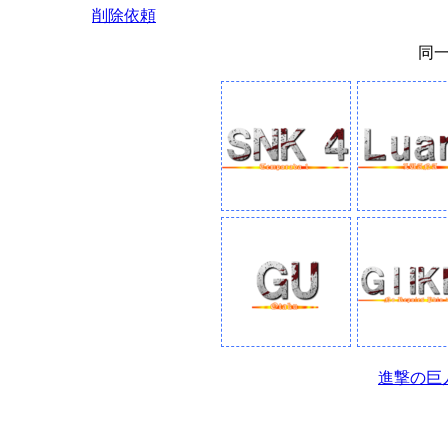
削除依頼
同
進撃の巨