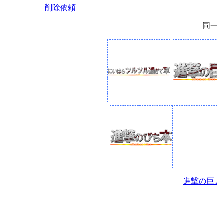
削除依頼
同
進撃の巨