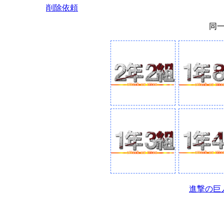
削除依頼
同
進撃の巨