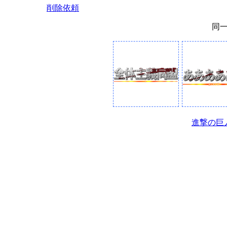
削除依頼
同
進撃の巨