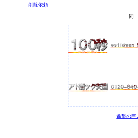
削除依頼
同
進撃の巨