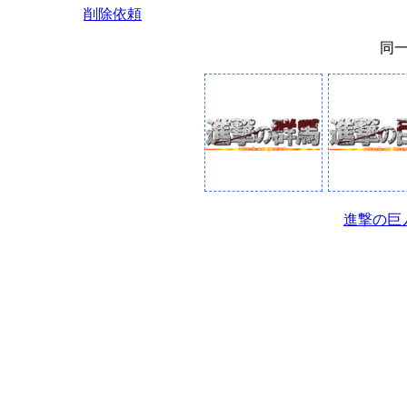
削除依頼
同
進撃の巨