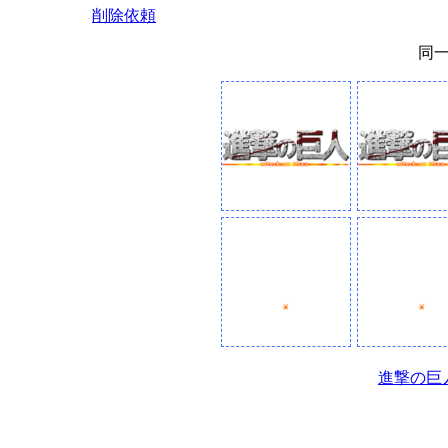
削除依頼
同
進撃の巨