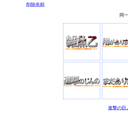
削除依頼
同
進撃の巨