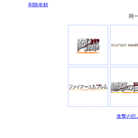
削除依頼
同
進撃の巨