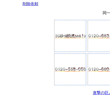
削除依頼
同
進撃の巨