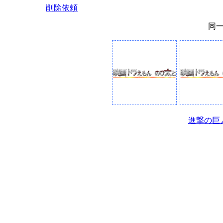
削除依頼
同
進撃の巨