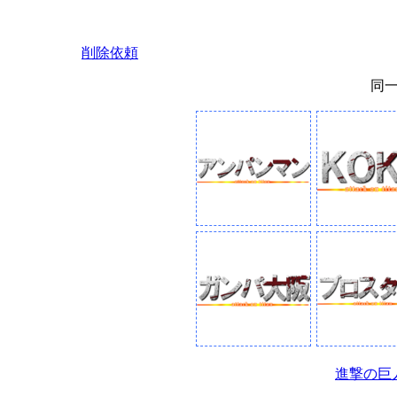
削除依頼
同
進撃の巨