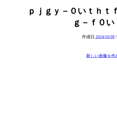
ｐｊｇｙ－０いｔｈｔ
ｇ－ｆ０いｈ (a
作成日
2024/10/28
新しい画像を作