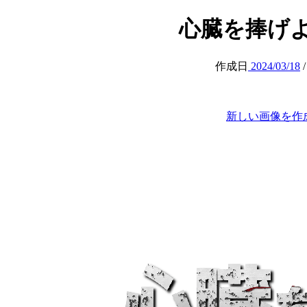
心臓を捧げよ！ (a
作成日
2024/03/18
新しい画像を作