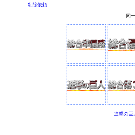
削除依頼
同
進撃の巨