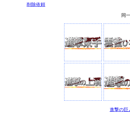
削除依頼
同
進撃の巨