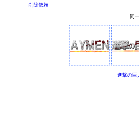
削除依頼
同
進撃の巨