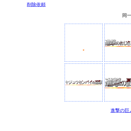
削除依頼
同
進撃の巨