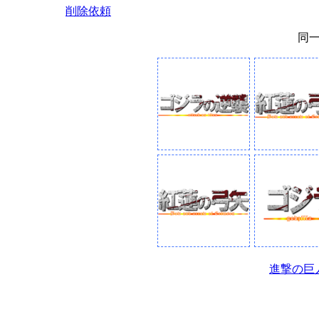
削除依頼
同
進撃の巨