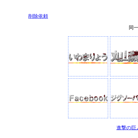
削除依頼
同
進撃の巨