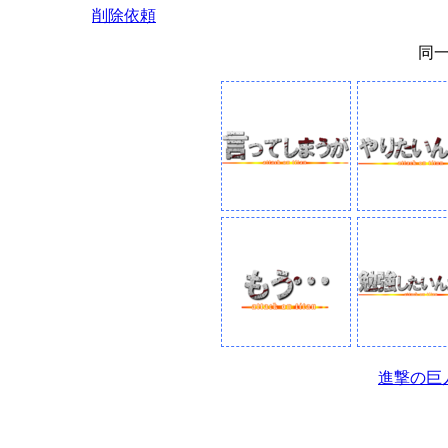
削除依頼
同
進撃の巨