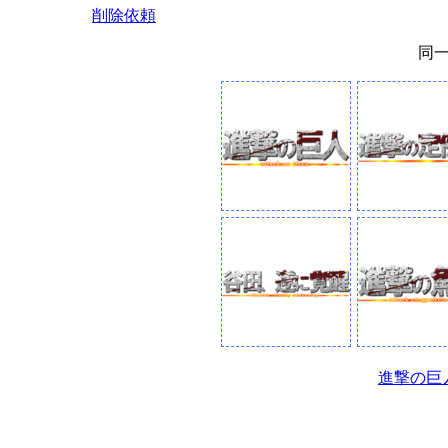
削除依頼
同
進撃の巨