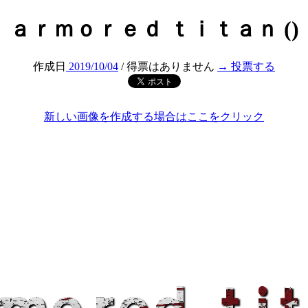
ａｒｍｏｒｅｄ ｔｉｔａｎ ()
作成日
2019/10/04
/ 得票はありません
→ 投票する
新しい画像を作成する場合はここをクリック