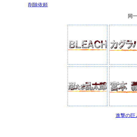
削除依頼
同
進撃の巨