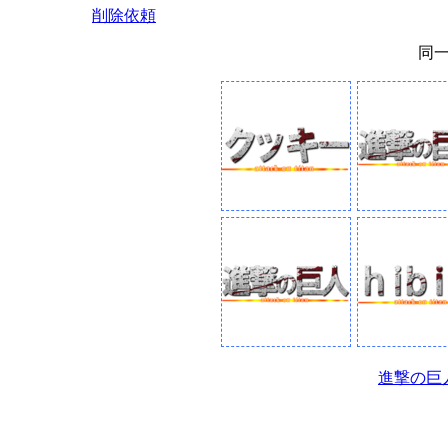
削除依頼
同
進撃の巨