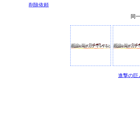
削除依頼
同
進撃の巨