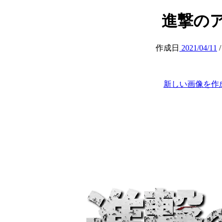
進撃のアレ
作成日
2021/04/11
新しい画像を作