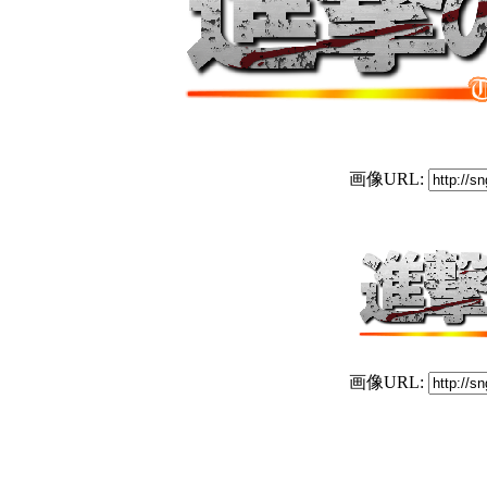
画像URL:
画像URL: