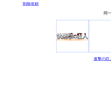
削除依頼
同
進撃の巨