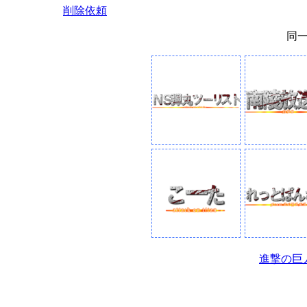
削除依頼
同
進撃の巨