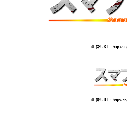
画像URL:
画像URL: