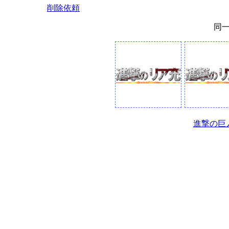
削除依頼
同
進撃の巨