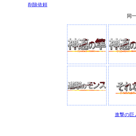
削除依頼
同
進撃の巨