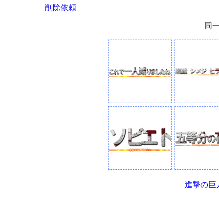
削除依頼
同
進撃の巨