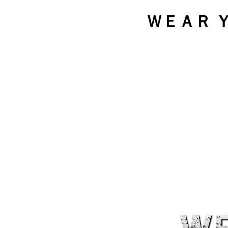
ＷＥＡＲ ＹＯ