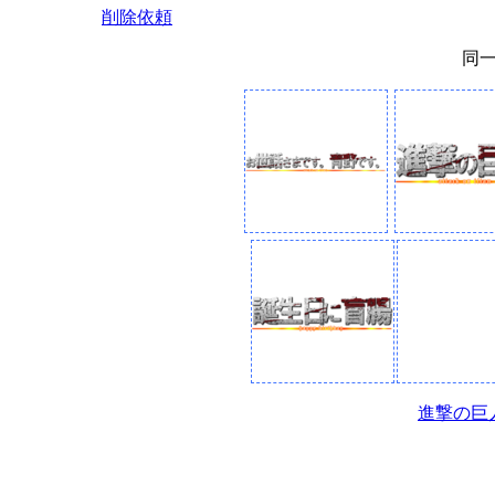
削除依頼
同
進撃の巨