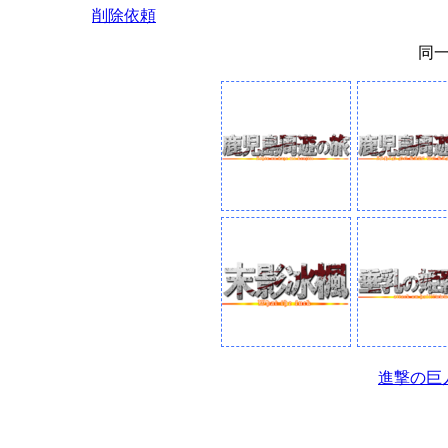
削除依頼
同
進撃の巨