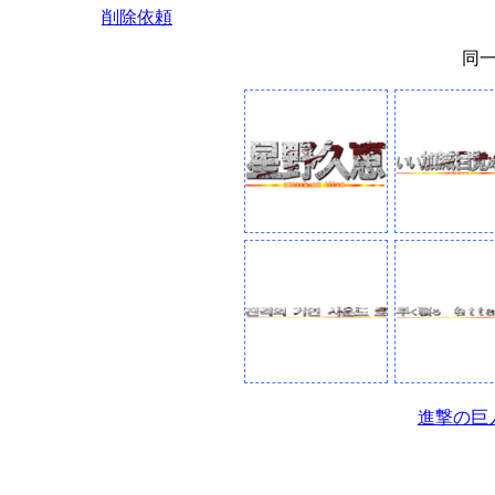
削除依頼
同
進撃の巨