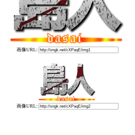
画像URL:
画像URL: