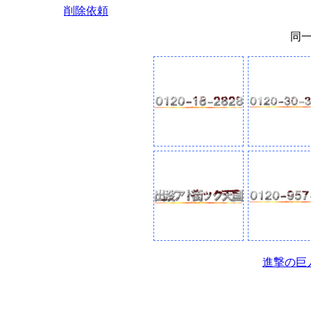
削除依頼
同
進撃の巨