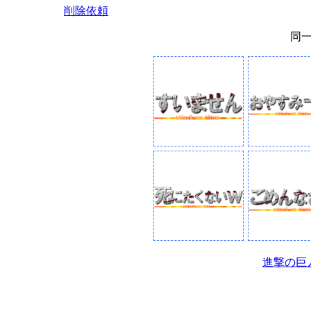
削除依頼
同
進撃の巨