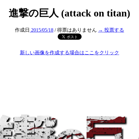
進撃の巨人 (attack on titan)
作成日
2015/05/18
/ 得票はありません
→ 投票する
新しい画像を作成する場合はここをクリック