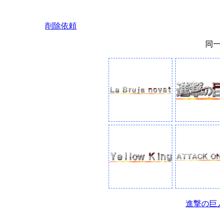
削除依頼
同
進撃の巨