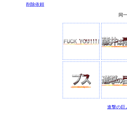
削除依頼
同
進撃の巨