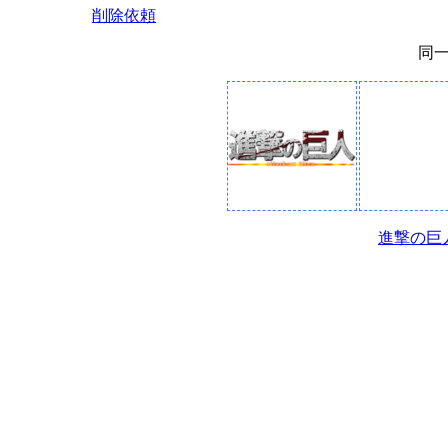
削除依頼
同
進撃の巨