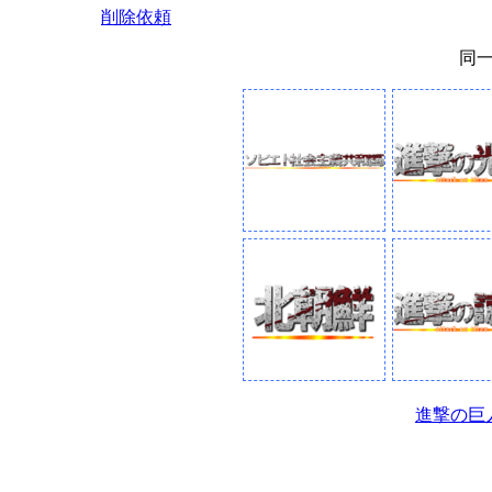
削除依頼
同
進撃の巨