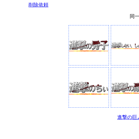
削除依頼
同
進撃の巨