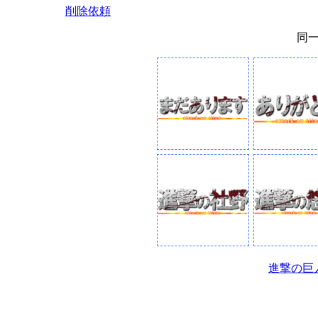
削除依頼
同
進撃の巨