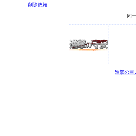
削除依頼
同
進撃の巨